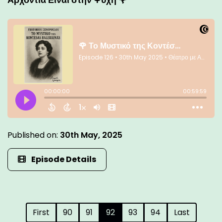
Published on:
30th May, 2025
Episode Details
First
90
91
92
93
94
Last