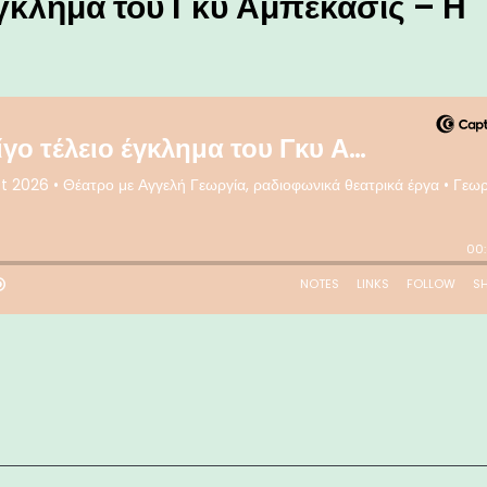
έγκλημα του Γκυ Αμπέκασις – Η