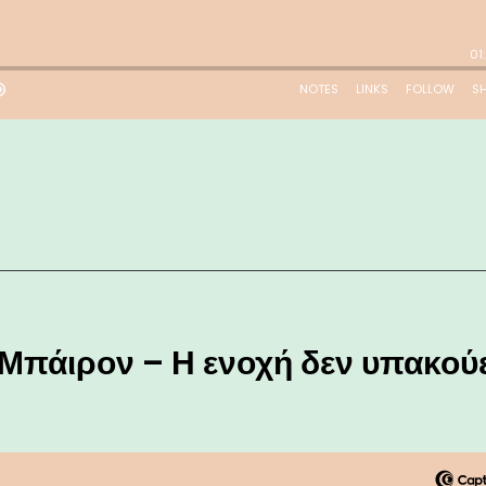
Μπάιρον – Η ενοχή δεν υπακούε