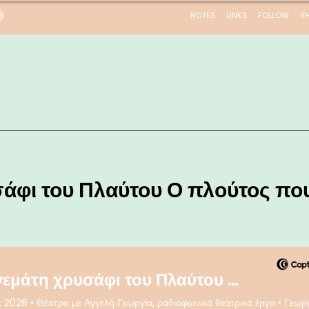
σάφι του Πλαύτου Ο πλούτος πο