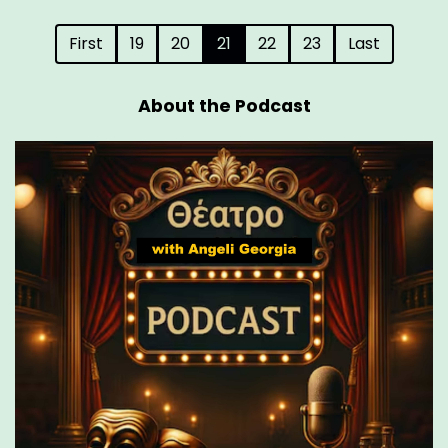
First
19
20
21
22
23
Last
About the Podcast