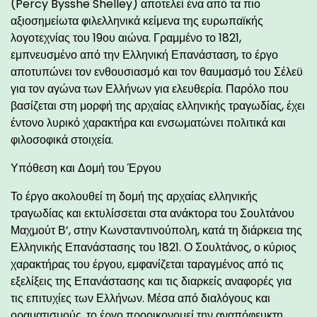
(Percy Bysshe Shelley) αποτελεί ένα από τα πιο
αξιοσημείωτα φιλελληνικά κείμενα της ευρωπαϊκής
λογοτεχνίας του 19ου αιώνα. Γραμμένο το 1821,
εμπνευσμένο από την Ελληνική Επανάσταση, το έργο
αποτυπώνει τον ενθουσιασμό και τον θαυμασμό του Σέλεϋ
για τον αγώνα των Ελλήνων για ελευθερία. Παρόλο που
βασίζεται στη μορφή της αρχαίας ελληνικής τραγωδίας, έχει
έντονο λυρικό χαρακτήρα και ενσωματώνει πολιτικά και
φιλοσοφικά στοιχεία.
Υπόθεση και Δομή του Έργου
Το έργο ακολουθεί τη δομή της αρχαίας ελληνικής
τραγωδίας και εκτυλίσσεται στα ανάκτορα του Σουλτάνου
Μαχμούτ Β’, στην Κωνσταντινούπολη, κατά τη διάρκεια της
Ελληνικής Επανάστασης του 1821. Ο Σουλτάνος, ο κύριος
χαρακτήρας του έργου, εμφανίζεται ταραγμένος από τις
εξελίξεις της Επανάστασης και τις διαρκείς αναφορές για
τις επιτυχίες των Ελλήνων. Μέσα από διαλόγους και
οραματισμούς, το έργο προοικονομεί την αναπόφευκτη