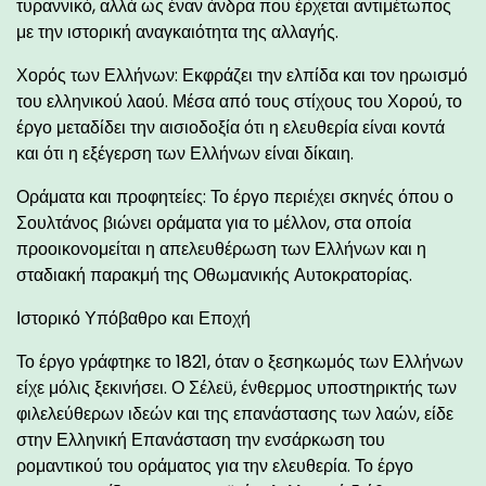
τυραννικό, αλλά ως έναν άνδρα που έρχεται αντιμέτωπος
με την ιστορική αναγκαιότητα της αλλαγής.
Χορός των Ελλήνων: Εκφράζει την ελπίδα και τον ηρωισμό
του ελληνικού λαού. Μέσα από τους στίχους του Χορού, το
έργο μεταδίδει την αισιοδοξία ότι η ελευθερία είναι κοντά
και ότι η εξέγερση των Ελλήνων είναι δίκαιη.
Οράματα και προφητείες: Το έργο περιέχει σκηνές όπου ο
Σουλτάνος βιώνει οράματα για το μέλλον, στα οποία
προοικονομείται η απελευθέρωση των Ελλήνων και η
σταδιακή παρακμή της Οθωμανικής Αυτοκρατορίας.
Ιστορικό Υπόβαθρο και Εποχή
Το έργο γράφτηκε το 1821, όταν ο ξεσηκωμός των Ελλήνων
είχε μόλις ξεκινήσει. Ο Σέλεϋ, ένθερμος υποστηρικτής των
φιλελεύθερων ιδεών και της επανάστασης των λαών, είδε
στην Ελληνική Επανάσταση την ενσάρκωση του
ρομαντικού του οράματος για την ελευθερία. Το έργο