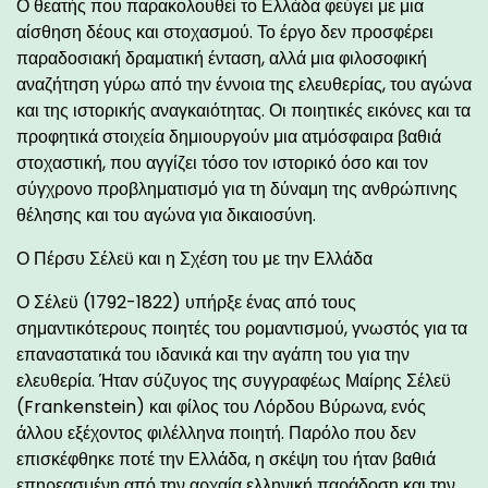
Ο θεατής που παρακολουθεί το Ελλάδα φεύγει με μια
αίσθηση δέους και στοχασμού. Το έργο δεν προσφέρει
παραδοσιακή δραματική ένταση, αλλά μια φιλοσοφική
αναζήτηση γύρω από την έννοια της ελευθερίας, του αγώνα
και της ιστορικής αναγκαιότητας. Οι ποιητικές εικόνες και τα
προφητικά στοιχεία δημιουργούν μια ατμόσφαιρα βαθιά
στοχαστική, που αγγίζει τόσο τον ιστορικό όσο και τον
σύγχρονο προβληματισμό για τη δύναμη της ανθρώπινης
θέλησης και του αγώνα για δικαιοσύνη.
Ο Πέρσυ Σέλεϋ και η Σχέση του με την Ελλάδα
Ο Σέλεϋ (1792-1822) υπήρξε ένας από τους
σημαντικότερους ποιητές του ρομαντισμού, γνωστός για τα
επαναστατικά του ιδανικά και την αγάπη του για την
ελευθερία. Ήταν σύζυγος της συγγραφέως Μαίρης Σέλεϋ
(Frankenstein) και φίλος του Λόρδου Βύρωνα, ενός
άλλου εξέχοντος φιλέλληνα ποιητή. Παρόλο που δεν
επισκέφθηκε ποτέ την Ελλάδα, η σκέψη του ήταν βαθιά
επηρεασμένη από την αρχαία ελληνική παράδοση και την