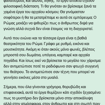
φανατισμούς και αιώνες λήθης. Το έργο αποκτά σχεδόν
φιλοσοφική διάσταση. Τι θα γινόταν αν βρίσκαμε ξανά τα
χαμένα έργα του αρχαίου κόσμου; Θα γινόμασταν
σοφότεροι ή θα τα μετατρέπαμε κι αυτά σε εμπόρευμα; Ο
Ρώμας μοιάζει να ψιθυρίζει πως ο άνθρωπος διψά για
γνώση αλλά συχνά δεν είναι έτοιμος να τη διαχειριστεί.
Αυτό που ενώνει και τα τέσσερα έργα είναι η βαθιά
θεατρικότητα του Ρώμα. Γράφει με ρυθμό, εικόνα και
μουσικότητα. Ακόμη κι όταν ακούς μόνο φωνές, βλέπεις
μπροστά σου δωμάτια, υπόγεια, καμπαρέ και αρχαία
πηγάδια. Και ίσως εκεί να βρίσκεται το μεγάλο του χάρισμα:
δεν αντιμετώπισε ποτέ το ραδιόφωνο σαν φτωχό συγγενή
του θεάτρου. Το αντιμετώπισε σαν τέχνη που μπορεί να
γεννήσει εικόνες μέσα στο μυαλό.
Σήμερα, που όλα γίνονται γρήγορα, θορυβώδη και
επιφανειακά, αυτά τα έργα θυμίζουν κάτι σχεδόν ξεχασμένο:
πως το μυστήριο δεν βρίσκεται μόνο στην αποκάλυψη
αλλά στην ατμόσφαιρα, στον άνθρωπο και στη σιωπή πριν