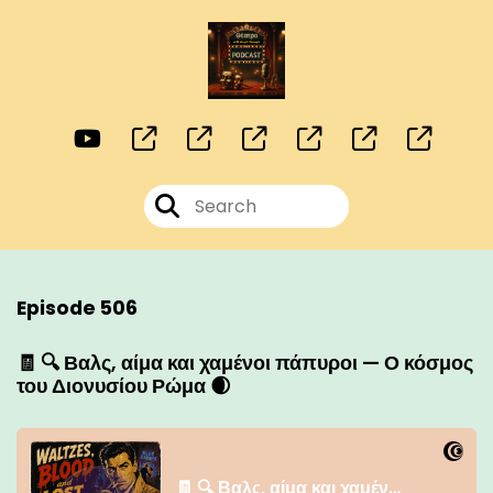
Episode 506
🧾 🔍 Βαλς, αίμα και χαμένοι πάπυροι — Ο κόσμος
του Διονυσίου Ρώμα 🌒