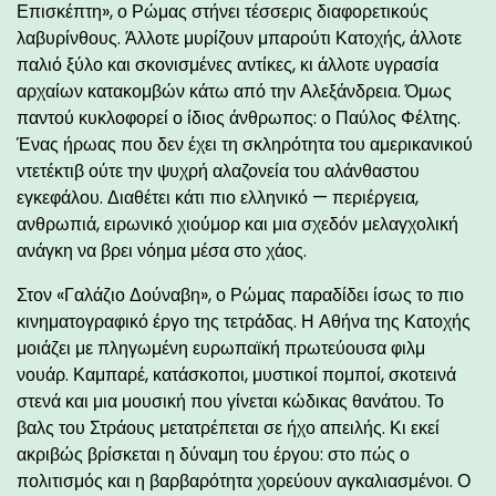
Επισκέπτη», ο Ρώμας στήνει τέσσερις διαφορετικούς
λαβυρίνθους. Άλλοτε μυρίζουν μπαρούτι Κατοχής, άλλοτε
παλιό ξύλο και σκονισμένες αντίκες, κι άλλοτε υγρασία
αρχαίων κατακομβών κάτω από την Αλεξάνδρεια. Όμως
παντού κυκλοφορεί ο ίδιος άνθρωπος: ο Παύλος Φέλτης.
Ένας ήρωας που δεν έχει τη σκληρότητα του αμερικανικού
ντετέκτιβ ούτε την ψυχρή αλαζονεία του αλάνθαστου
εγκεφάλου. Διαθέτει κάτι πιο ελληνικό — περιέργεια,
ανθρωπιά, ειρωνικό χιούμορ και μια σχεδόν μελαγχολική
ανάγκη να βρει νόημα μέσα στο χάος.
Στον «Γαλάζιο Δούναβη», ο Ρώμας παραδίδει ίσως το πιο
κινηματογραφικό έργο της τετράδας. Η Αθήνα της Κατοχής
μοιάζει με πληγωμένη ευρωπαϊκή πρωτεύουσα φιλμ
νουάρ. Καμπαρέ, κατάσκοποι, μυστικοί πομποί, σκοτεινά
στενά και μια μουσική που γίνεται κώδικας θανάτου. Το
βαλς του Στράους μετατρέπεται σε ήχο απειλής. Κι εκεί
ακριβώς βρίσκεται η δύναμη του έργου: στο πώς ο
πολιτισμός και η βαρβαρότητα χορεύουν αγκαλιασμένοι. Ο