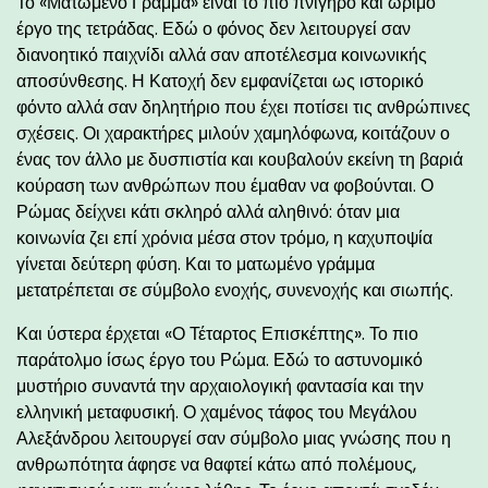
Το «Ματωμένο Γράμμα» είναι το πιο πνιγηρό και ώριμο
έργο της τετράδας. Εδώ ο φόνος δεν λειτουργεί σαν
διανοητικό παιχνίδι αλλά σαν αποτέλεσμα κοινωνικής
αποσύνθεσης. Η Κατοχή δεν εμφανίζεται ως ιστορικό
φόντο αλλά σαν δηλητήριο που έχει ποτίσει τις ανθρώπινες
σχέσεις. Οι χαρακτήρες μιλούν χαμηλόφωνα, κοιτάζουν ο
ένας τον άλλο με δυσπιστία και κουβαλούν εκείνη τη βαριά
κούραση των ανθρώπων που έμαθαν να φοβούνται. Ο
Ρώμας δείχνει κάτι σκληρό αλλά αληθινό: όταν μια
κοινωνία ζει επί χρόνια μέσα στον τρόμο, η καχυποψία
γίνεται δεύτερη φύση. Και το ματωμένο γράμμα
μετατρέπεται σε σύμβολο ενοχής, συνενοχής και σιωπής.
Και ύστερα έρχεται «Ο Τέταρτος Επισκέπτης». Το πιο
παράτολμο ίσως έργο του Ρώμα. Εδώ το αστυνομικό
μυστήριο συναντά την αρχαιολογική φαντασία και την
ελληνική μεταφυσική. Ο χαμένος τάφος του Μεγάλου
Αλεξάνδρου λειτουργεί σαν σύμβολο μιας γνώσης που η
ανθρωπότητα άφησε να θαφτεί κάτω από πολέμους,