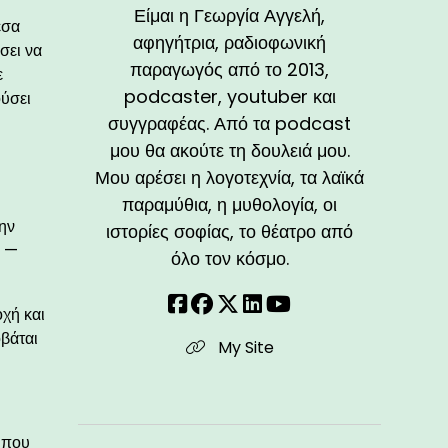
Είμαι η Γεωργία Αγγελή,
έσα
αφηγήτρια, ραδιοφωνική
σει να
παραγωγός από το 2013,
ε
podcaster, youtuber και
ούσει
συγγραφέας. Από τα podcast
μου θα ακούτε τη δουλειά μου.
Μου αρέσει η λογοτεχνία, τα λαϊκά
παραμύθια, η μυθολογία, οι
την
ιστορίες σοφίας, το θέατρο από
ο —
όλο τον κόσμο.
χή και
οβάται
My Site
 που