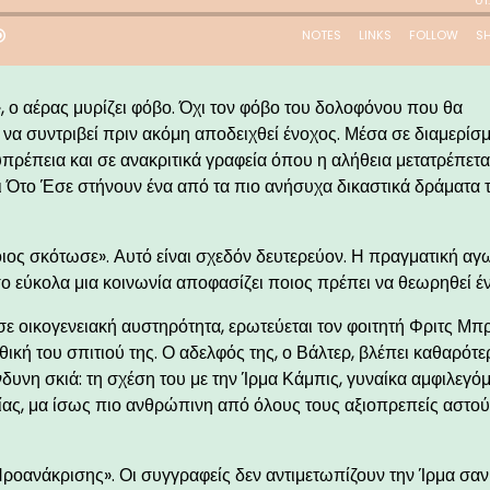
 ο αέρας μυρίζει φόβο. Όχι τον φόβο του δολοφόνου που θα
να συντριβεί πριν ακόμη αποδειχθεί ένοχος. Μέσα σε διαμερίσμ
υπρέπεια και σε ανακριτικά γραφεία όπου η αλήθεια μετατρέπετα
αι Ότο Έσε στήνουν ένα από τα πιο ανήσυχα δικαστικά δράματα 
οιος σκότωσε». Αυτό είναι σχεδόν δευτερεύον. Η πραγματική αγ
όσο εύκολα μια κοινωνία αποφασίζει ποιος πρέπει να θεωρηθεί έ
ε οικογενειακή αυστηρότητα, ερωτεύεται τον φοιτητή Φριτς Μπ
ική του σπιτιού της. Ο αδελφός της, ο Βάλτερ, βλέπει καθαρότε
υνη σκιά: τη σχέση του με την Ίρμα Κάμπις, γυναίκα αμφιλεγόμ
ίας, μα ίσως πιο ανθρώπινη από όλους τους αξιοπρεπείς αστού
«Προανάκρισης». Οι συγγραφείς δεν αντιμετωπίζουν την Ίρμα σαν