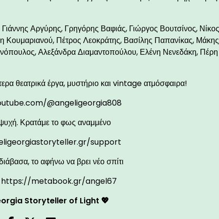
 Γιάννης Αργύρης, Γρηγόρης Βαφιάς, Γιώργος Βουτσίνος, Νίκο
νη Κουμαριανού, Πέτρος Λεοκράτης, Βασίλης Παπανίκας, Μάκη
ννόπουλος, Αλεξάνδρα Διαμαντοπούλου, Ελένη Νενεδάκη, Πέρη
τερα θεατρικά έργα, μυστήριο και vintage ατμόσφαιρα!
outube.com/@angeligeorgia808
ψυχή. Κρατάμε το φως αναμμένο
eligeorgiastoryteller.gr/support
διάβασα, το αφήνω να βρει νέο σπίτι
:
https://metabook.gr/angel67
orgia Storyteller of Light 💖