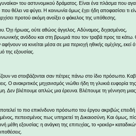
 γυναίκα» του αστυνομικού δράματος. Είναι ένα πλάσμα που αγα
που θέλει να φύγει. Η κοινωνία όμως έχει ήδη αποφασίσει τι είν
ι αρχίσει προτού ακόμη ανοίξει ο φάκελος της υπόθεσης.
ου. Όχι ήρωας, ούτε αθώος άγγελος. Αδύναμος, διχασμένος,
ινωνικής ανόδου και στη βρωμιά που τον τραβά προς τα κάτω. 
φήνουν να κινείται μέσα σε μια περιοχή ηθικής ομίχλης, εκεί 
ό της εξουσίας.
χίζουν να στοιβάζονται σαν πέτρες πάνω στο ίδιο πρόσωπο. Καβ
εις. Ο ανακριτικός μηχανισμός νιώθει ήδη τη γλυκιά ευφορία τη
μη. Δεν βλέπουμε απλώς μια έρευνα. Βλέπουμε τη γέννηση μια
αποτελεί το πιο επικίνδυνο πρόσωπο του έργου ακριβώς επειδή
μένος, πεπεισμένος πως υπηρετεί τη Δικαιοσύνη. Και όμως, π
ινή μέθη εξουσίας: η ανάγκη της επιτυχίας, το «ρεκόρ» καταδικώ
υποθέσεις.