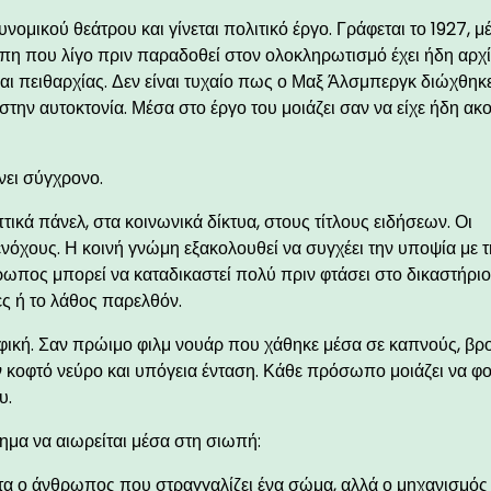
νομικού θεάτρου και γίνεται πολιτικό έργο. Γράφεται το 1927, μ
πη που λίγο πριν παραδοθεί στον ολοκληρωτισμό έχει ήδη αρχί
αι πειθαρχίας. Δεν είναι τυχαίο πως ο Μαξ Άλσμπεργκ διώχθηκ
την αυτοκτονία. Μέσα στο έργο του μοιάζει σαν να είχε ήδη ακ
νει σύγχρονο.
ικά πάνελ, στα κοινωνικά δίκτυα, στους τίτλους ειδήσεων. Οι
νόχους. Η κοινή γνώμη εξακολουθεί να συγχέει την υποψία με 
ρωπος μπορεί να καταδικαστεί πολύ πριν φτάσει στο δικαστήρι
ες ή το λάθος παρελθόν.
αφική. Σαν πρώιμο φιλμ νουάρ που χάθηκε μέσα σε καπνούς, βρο
ν κοφτό νεύρο και υπόγεια ένταση. Κάθε πρόσωπο μοιάζει να φ
υ.
τημα να αιωρείται μέσα στη σιωπή:
τα ο άνθρωπος που στραγγαλίζει ένα σώμα, αλλά ο μηχανισμός