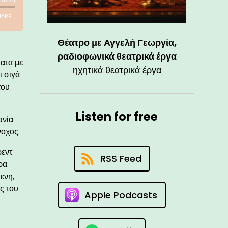
Θέατρο με Αγγελή Γεωργία,
ραδιοφωνικά θεατρικά έργα
ατα με
ηχητικά θεατρικά έργα
ι σιγά
του
Listen for free
ωνία
νοχος.
ρεντ
RSS Feed
ρα.
ενη,
ς του
Apple Podcasts