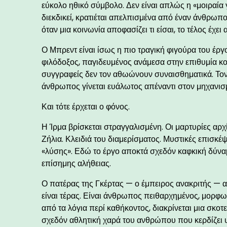
εύκολο ηθικό σύμβολο. Δεν είναι απλώς η «μοιραία
διεκδικεί, κρατιέται απελπισμένα από έναν άνθρωπο 
όταν μια κοινωνία αποφασίζει τι είσαι, το τέλος έχε
Ο Μπρεντ είναι ίσως η πιο τραγική φιγούρα του έργ
φιλόδοξος, παγιδευμένος ανάμεσα στην επιθυμία κο
συγγραφείς δεν τον αθωώνουν συναισθηματικά. Τον α
άνθρωπος γίνεται ευάλωτος απέναντι στον μηχανισμ
Και τότε έρχεται ο φόνος.
Η Ίρμα βρίσκεται στραγγαλισμένη. Οι μαρτυρίες αρ
Ζήλια. Κλειδιά του διαμερίσματος. Μυστικές επισκέψ
«λύσης». Εδώ το έργο αποκτά σχεδόν καφκική δύνα
επίσημης αλήθειας.
Ο πατέρας της Γκέρτας — ο έμπειρος ανακριτής — 
είναι τέρας. Είναι άνθρωπος πειθαρχημένος, μορφω
από τα λόγια περί καθήκοντος, διακρίνεται μια σκοτε
σχεδόν αθλητική χαρά του ανθρώπου που κερδίζει 