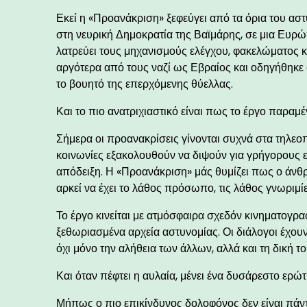
Εκεί η «Προανάκριση» ξεφεύγει από τα όρια του αστυ
στη νευρική Δημοκρατία της Βαϊμάρης, σε μια Ευρώ
λατρεύει τους μηχανισμούς ελέγχου, φακελώματος κ
αργότερα από τους ναζί ως Εβραίος και οδηγήθηκε σ
το βουητό της επερχόμενης θύελλας.
Και το πιο ανατριχιαστικό είναι πως το έργο παραμέ
Σήμερα οι προανακρίσεις γίνονται συχνά στα τηλεοπτ
κοινωνίες εξακολουθούν να διψούν για γρήγορους ε
απόδειξη. Η «Προανάκριση» μάς θυμίζει πως ο άνθ
αρκεί να έχει το λάθος πρόσωπο, τις λάθος γνωριμί
Το έργο κινείται με ατμόσφαιρα σχεδόν κινηματογρ
ξεθωριασμένα αρχεία αστυνομίας. Οι διάλογοι έχου
όχι μόνο την αλήθεια των άλλων, αλλά και τη δική το
Και όταν πέφτει η αυλαία, μένει ένα δυσάρεστο ερώ
Μήπως ο πιο επικίνδυνος δολοφόνος δεν είναι πάν