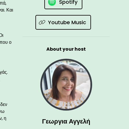
Spotify
πά,
αι. Και
Youtube Music
Οι
όπου ο
About your host
γάς.
ς
ς
 δεν
ίσω
ν, η
Γεωργια Αγγελή