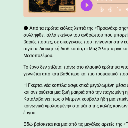
🌑 Από τα πρώτα κιόλας λεπτά της «Προανάκρισης»,
συλληφθεί, αλλά εκείνον του ανθρώπου που μπορεί 
βαριές πόρτες, σε οικογένειες που πνίγονται στην ε
σιγά σε διοικητική διαδικασία, οι Μαξ Άλσμπεργκ κ
Μεσοπολέμου.
Το έργο δεν χτίζεται πάνω στο κλασικό ερώτημα «π
γεννιέται από κάτι βαθύτερο και πιο τρομακτικό: π
Η Γκέρτα, νέα κοπέλα ασφυκτικά μεγαλωμένη μέσα σ
και ονειρεύεται μια ζωή μακριά από την παγωμένη ηθ
Καταλαβαίνει πως ο Μπρεντ κουβαλά ήδη μια επικίνδ
κοινωνικά «μολυσμένη» στα μάτια της καλής κοινων
έργου.
Εδώ βρίσκεται και μια από τις μεγάλες αρετές της 