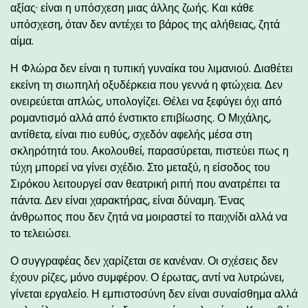
αξίας· είναι η υπόσχεση μιας άλλης ζωής. Και κάθε
υπόσχεση, όταν δεν αντέχει το βάρος της αλήθειας, ζητά
αίμα.
Η Φλώρα δεν είναι η τυπική γυναίκα του λιμανιού. Διαθέτει
εκείνη τη σιωπηλή οξυδέρκεια που γεννά η φτώχεια. Δεν
ονειρεύεται απλώς, υπολογίζει. Θέλει να ξεφύγει όχι από
ρομαντισμό αλλά από ένστικτο επιβίωσης. Ο Μιχάλης,
αντίθετα, είναι πιο ευθύς, σχεδόν αφελής μέσα στη
σκληρότητά του. Ακολουθεί, παρασύρεται, πιστεύει πως η
τύχη μπορεί να γίνει σχέδιο. Στο μεταξύ, η είσοδος του
Σιρόκου λειτουργεί σαν θεατρική ριπή που ανατρέπει τα
πάντα. Δεν είναι χαρακτήρας, είναι δύναμη. Ένας
άνθρωπος που δεν ζητά να μοιραστεί το παιχνίδι αλλά να
το τελειώσει.
Ο συγγραφέας δεν χαρίζεται σε κανέναν. Οι σχέσεις δεν
έχουν ρίζες, μόνο συμφέρον. Ο έρωτας, αντί να λυτρώνει,
γίνεται εργαλείο. Η εμπιστοσύνη δεν είναι συναίσθημα αλλά