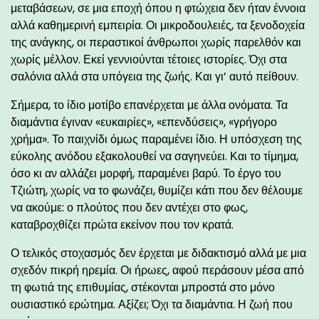
μεταβάσεων, σε μια εποχή όπου η φτώχεια δεν ήταν έννοια
αλλά καθημερινή εμπειρία. Οι μικροδουλειές, τα ξενοδοχεία
της ανάγκης, οι περαστικοί άνθρωποι χωρίς παρελθόν και
χωρίς μέλλον. Εκεί γεννιούνται τέτοιες ιστορίες. Όχι στα
σαλόνια αλλά στα υπόγεια της ζωής. Και γι’ αυτό πείθουν.
Σήμερα, το ίδιο μοτίβο επανέρχεται με άλλα ονόματα. Τα
διαμάντια έγιναν «ευκαιρίες», «επενδύσεις», «γρήγορο
χρήμα». Το παιχνίδι όμως παραμένει ίδιο. Η υπόσχεση της
εύκολης ανόδου εξακολουθεί να σαγηνεύει. Και το τίμημα,
όσο κι αν αλλάζει μορφή, παραμένει βαρύ. Το έργο του
Τζιώτη, χωρίς να το φωνάζει, θυμίζει κάτι που δεν θέλουμε
να ακούμε: ο πλούτος που δεν αντέχει στο φως,
καταβροχθίζει πρώτα εκείνον που τον κρατά.
Ο τελικός στοχασμός δεν έρχεται με διδακτισμό αλλά με μια
σχεδόν πικρή ηρεμία. Οι ήρωες, αφού περάσουν μέσα από
τη φωτιά της επιθυμίας, στέκονται μπροστά στο μόνο
ουσιαστικό ερώτημα. Αξίζει; Όχι τα διαμάντια. Η ζωή που