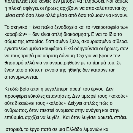
πολυτέλεια που κανείς δεν μπορεί να πληρώσει. Και καθώς
η πλοκή σφίγγει, οι ήρωες αρχίζουν να αποκαλύπτονται όχι
μέσα από όσα λένε αλλά μέσα από όσα τολμούν να κάνουν.
Το σκηνικό – ένα παλιό ξενοδοχείο και το «νεκροταφείο των
καραβιών» – δεν είναι απλή διακόσμηση. Είναι το ίδιο το
σώμα της ιστορίας. Σαπισμένα ξύλα, σκουριασμένα σίδερα,
εγκαταλελειμμένα κουφάρια. Εκεί οδηγούνται οι ήρωες, σαν
να τους τραβά μια αόρατη δύναμη. Όχι για να βρουν τον
θησαυρό αλλά για να αναμετρηθούν με το τίμημά του. Σε
έναν τέτοιο τόπο, η έννοια της ηθικής δεν καταργείται·
απογυμνώνεται.
Κι εδώ βρίσκεται η μεγαλύτερη αρετή του έργου. Δεν
προσφέρει εύκολες απαντήσεις. Δεν τιμωρεί τους «κακούς»
ούτε δικαιώνει τους «καλούς». Δείχνει απλώς πώς ο
άνθρωπος, όταν πιεστεί ανάμεσα στην ανάγκη και στην
επιθυμία, αρχίζει να λυγίζει. Και όταν λυγίσει αρκετά, σπάει.
Ιστορικά, το έργο πατά σε μια Ελλάδα λιμανιών και