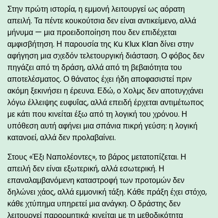
Στην πρώτη ιστορία, η εμμονή λειτουργεί ως αόρατη
απειλή. Τα πέντε κουκούτσια δεν είναι αντικείμενο, αλλά
μήνυμα — μια προειδοποίηση που δεν επιδέχεται
αμφισβήτηση. Η παρουσία της Ku Klux Klan δίνει στην
αφήγηση μια σχεδόν τελετουργική διάσταση. Ο φόβος δεν
πηγάζει από τη δράση, αλλά από τη βεβαιότητα του
αποτελέσματος. Ο θάνατος έχει ήδη αποφασιστεί πριν
ακόμη ξεκινήσει η έρευνα. Εδώ, ο Χολμς δεν αποτυγχάνει
λόγω έλλειψης ευφυΐας, αλλά επειδή έρχεται αντιμέτωπος
με κάτι που κινείται έξω από τη λογική του χρόνου. Η
υπόθεση αυτή αφήνει μια σπάνια πικρή γεύση: η λογική
κατανοεί, αλλά δεν προλαβαίνει.
Στους «Έξι Ναπολέοντες», το βάρος μετατοπίζεται. Η
απειλή δεν είναι εξωτερική, αλλά εσωτερική. Η
επαναλαμβανόμενη καταστροφή των προτομών δεν
δηλώνει χάος, αλλά εμμονική τάξη. Κάθε πράξη έχει στόχο,
κάθε χτύπημα υπηρετεί μια ανάγκη. Ο δράστης δεν
λειτουργεί παρορμητικά· κινείται με τη μεθοδικότητα