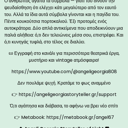
Ο άνθρωπος αγαπά τα σύμβολα — γιατί του δίνουν την
ψευδαίσθηση ότι ελέγχει κάτι μεγαλύτερο από τον εαυτό
του. Αλλά τα ίδια αυτά σύμβολα γίνονται και η παγίδα του.
Πέντε κουκούτσια πορτοκαλιού. Έξι προτομές ενός
αυτοκράτορα. Δύο απλά αντικείμενα που αποδεικνύουν μια
παλιά αλήθεια: ό,τι δεν τελειώνεις μέσα σου, επιστρέφει. Και
ό,τι κυνηγάς τυφλά, στο τέλος σε διαλύει.
📜 Εγγραφή στο κανάλι για περισσότερα θεατρικά έργα,
μυστήριο και vintage ατμόσφαιρα!
https://www.youtube.com/@angeligeorgia808
Δεν πουλάμε ψυχή. Κρατάμε το φως αναμμένο
👉
https://angeligeorgiastoryteller.gr/support
Ό,τι αγάπησα και διάβασα, το αφήνω να βρει νέο σπίτι
👉 Metabook:
https://metabook.gr/angel67