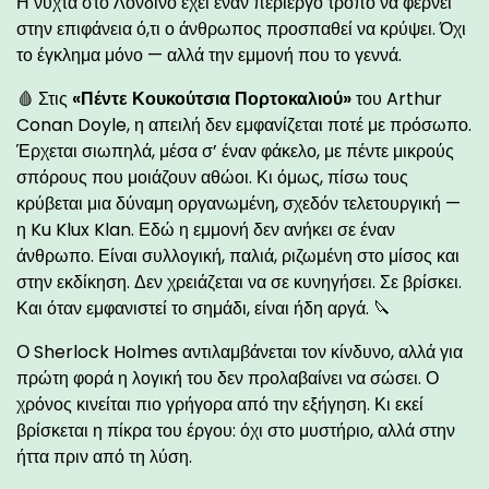
Η νύχτα στο Λονδίνο έχει έναν περίεργο τρόπο να φέρνει
στην επιφάνεια ό,τι ο άνθρωπος προσπαθεί να κρύψει. Όχι
το έγκλημα μόνο — αλλά την εμμονή που το γεννά.
🩸 Στις
«Πέντε Κουκούτσια Πορτοκαλιού»
του Arthur
Conan Doyle, η απειλή δεν εμφανίζεται ποτέ με πρόσωπο.
Έρχεται σιωπηλά, μέσα σ’ έναν φάκελο, με πέντε μικρούς
σπόρους που μοιάζουν αθώοι. Κι όμως, πίσω τους
κρύβεται μια δύναμη οργανωμένη, σχεδόν τελετουργική —
η Ku Klux Klan. Εδώ η εμμονή δεν ανήκει σε έναν
άνθρωπο. Είναι συλλογική, παλιά, ριζωμένη στο μίσος και
στην εκδίκηση. Δεν χρειάζεται να σε κυνηγήσει. Σε βρίσκει.
Και όταν εμφανιστεί το σημάδι, είναι ήδη αργά. 🔪
Ο Sherlock Holmes αντιλαμβάνεται τον κίνδυνο, αλλά για
πρώτη φορά η λογική του δεν προλαβαίνει να σώσει. Ο
χρόνος κινείται πιο γρήγορα από την εξήγηση. Κι εκεί
βρίσκεται η πίκρα του έργου: όχι στο μυστήριο, αλλά στην
ήττα πριν από τη λύση.