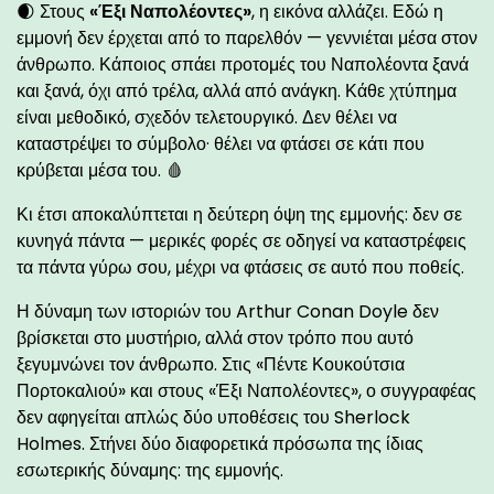
🌒 Στους
«Έξι Ναπολέοντες»
, η εικόνα αλλάζει. Εδώ η
εμμονή δεν έρχεται από το παρελθόν — γεννιέται μέσα στον
άνθρωπο. Κάποιος σπάει προτομές του Ναπολέοντα ξανά
και ξανά, όχι από τρέλα, αλλά από ανάγκη. Κάθε χτύπημα
είναι μεθοδικό, σχεδόν τελετουργικό. Δεν θέλει να
καταστρέψει το σύμβολο· θέλει να φτάσει σε κάτι που
κρύβεται μέσα του. 🩸
Κι έτσι αποκαλύπτεται η δεύτερη όψη της εμμονής: δεν σε
κυνηγά πάντα — μερικές φορές σε οδηγεί να καταστρέφεις
τα πάντα γύρω σου, μέχρι να φτάσεις σε αυτό που ποθείς.
Η δύναμη των ιστοριών του Arthur Conan Doyle δεν
βρίσκεται στο μυστήριο, αλλά στον τρόπο που αυτό
ξεγυμνώνει τον άνθρωπο. Στις «Πέντε Κουκούτσια
Πορτοκαλιού» και στους «Έξι Ναπολέοντες», ο συγγραφέας
δεν αφηγείται απλώς δύο υποθέσεις του Sherlock
Holmes. Στήνει δύο διαφορετικά πρόσωπα της ίδιας
εσωτερικής δύναμης: της εμμονής.