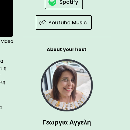
Spotify
Youtube Music
 video
About your host
ια
, η
ν
στή
α
Γεωργια Αγγελή