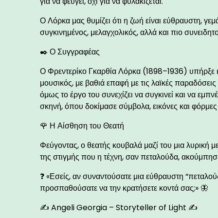
για να φεύγει, όχι για να φυλακίζεται.
Ο Λόρκα μας θυμίζει ότι η ζωή είναι εύθραυστη, γε
συγκινημένος, μελαγχολικός, αλλά και πιο συνειδητ
✒️ Ο Συγγραφέας
Ο Φρεντερίκο Γκαρθία Λόρκα (1898–1936) υπήρξε κ
μουσικός, με βαθιά επαφή με τις λαϊκές παραδόσεις
όμως το έργο του συνεχίζει να συγκινεί και να εμπν
σκηνή, όπου δοκίμασε σύμβολα, εικόνες και φόρμες
🌹 Η Αίσθηση του Θεατή
Φεύγοντας, ο θεατής κουβαλά μαζί του μια λυρική με
της στιγμής που η τέχνη, σαν πεταλούδα, ακούμπησε
❓ «Εσείς, αν συναντούσατε μια εύθραυστη “πεταλούδ
προσπαθούσατε να την κρατήσετε κοντά σας;» 🦋
✍ Angeli Georgia – Storyteller of Light ✍