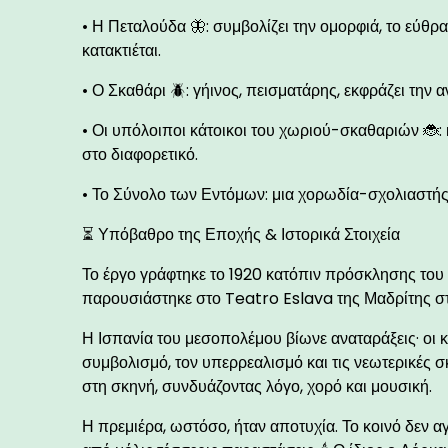
• Η Πεταλούδα 🦋: συμβολίζει την ομορφιά, το εύθρα
κατακτιέται.
• Ο Σκαθάρι 🪲: γήινος, πεισματάρης, εκφράζει την
• Οι υπόλοιποι κάτοικοι του χωριού-σκαθαριών 🐞: 
στο διαφορετικό.
• Το Σύνολο των Εντόμων: μια χορωδία-σχολιαστής,
⏳ Υπόβαθρο της Εποχής & Ιστορικά Στοιχεία
Το έργο γράφτηκε το 1920 κατόπιν πρόσκλησης του 
παρουσιάστηκε στο Teatro Eslava της Μαδρίτης στι
Η Ισπανία του μεσοπολέμου βίωνε αναταράξεις· οι
συμβολισμό, τον υπερρεαλισμό και τις νεωτερικές σ
στη σκηνή, συνδυάζοντας λόγο, χορό και μουσική.
Η πρεμιέρα, ωστόσο, ήταν αποτυχία. Το κοινό δεν αγ