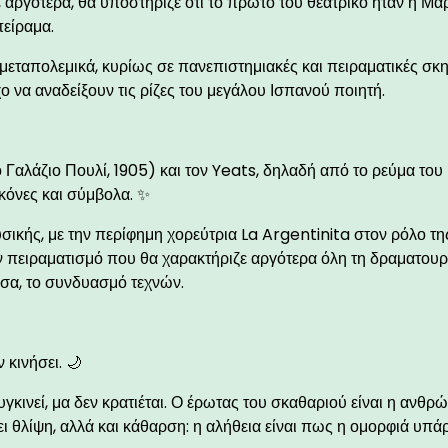
, αργότερα, θα υποστήριζε ότι το πρώτο του θεατρικό ήταν η Μα
πείραμα.
μεταπολεμικά, κυρίως σε πανεπιστημιακές και πειραματικές σκη
 να αναδείξουν τις ρίζες του μεγάλου Ισπανού ποιητή.
Γαλάζιο Πουλί, 1905) και τον Yeats, δηλαδή από το ρεύμα του
κόνες και σύμβολα. ✨
σικής, με την περίφημη χορεύτρια La Argentinita στον ρόλο τη
ν πειραματισμό που θα χαρακτήριζε αργότερα όλη τη δραματουρ
σσα, το συνδυασμό τεχνών.
 κινήσει. 🌙
υγκινεί, μα δεν κρατιέται. Ο έρωτας του σκαθαριού είναι η ανθρ
ει θλίψη, αλλά και κάθαρση: η αλήθεια είναι πως η ομορφιά υπά