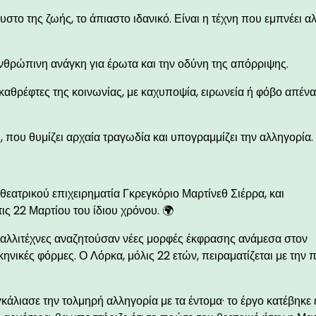
υστο της ζωής, το άπιαστο ιδανικό. Είναι η τέχνη που εμπνέει α
 ανθρώπινη ανάγκη για έρωτα και την οδύνη της απόρριψης.
καθρέφτες της κοινωνίας, με καχυποψία, ειρωνεία ή φόβο απένα
 που θυμίζει αρχαία τραγωδία και υπογραμμίζει την αλληγορία.
θεατρικού επιχειρηματία Γκρεγκόριο Μαρτίνεθ Σιέρρα, και
ς 22 Μαρτίου του ίδιου χρόνου. 🌍
 καλλιτέχνες αναζητούσαν νέες μορφές έκφρασης ανάμεσα στον
κηνικές φόρμες. Ο Λόρκα, μόλις 22 ετών, πειραματίζεται με την 
κάλιασε την τολμηρή αλληγορία με τα έντομα· το έργο κατέβηκε 