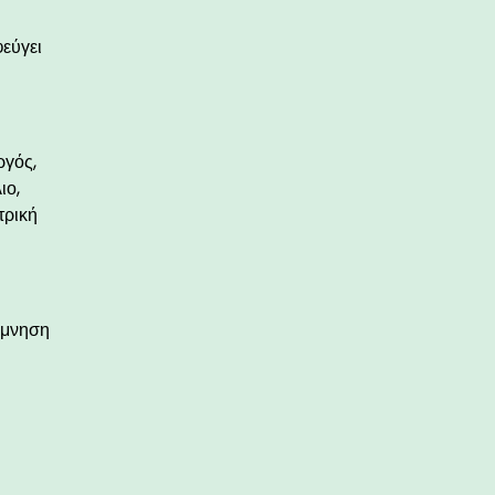
φεύγει
ργός,
ιο,
τρική
νάμνηση