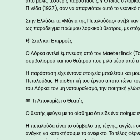
από μόλις τέσσερις παραστάσεις. 🕯 Ο ίδιος ο Λόρκα
Πινέδα (1927), σαν να απαρνιόταν αυτό το νεανικό 
Στην Ελλάδα, τα «Μάγια της Πεταλούδας» ανέβηκαν 
ως παράδειγμα πρώιμου λορκικού θεάτρου, με στόχο
🎼 Στυλ και Επιρροές
Ο Λόρκα αντλεί έμπνευση από τον Maeterlinck (Το 
συμβολισμού και του θεάτρου που μιλά μέσα από ει
Η παράσταση είχε έντονα στοιχεία μπαλέτου και μου
Πεταλούδας. Η αισθητική του έργου αποτυπώνει το
του Λόρκα: τον μη νατουραλισμό, την ποιητική γλώ
🎟️ Τι Αποκομίζει ο Θεατής
Ο θεατής φεύγει με το αίσθημα ότι είδε ένα ποίημα εν
Η πεταλούδα είναι το σύμβολο της τέχνης: αγγίζει, σ
ανάγκη να κατακτήσουμε το ανέφικτο. Το τέλος φέρν