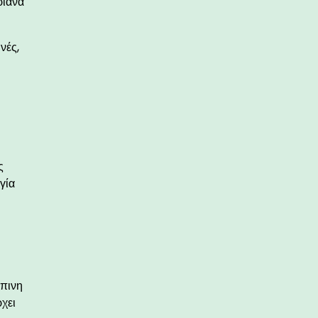
ριάνα
νές,
ς
γία
ώπινη
ρχει