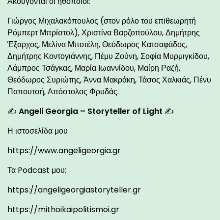
Ακούγονται οι ηθοποιοί:
Γιώργος Μιχαλακόπουλος (στον ρόλο του επιθεωρητή
Ρόμπερτ Μπρίστολ), Χριστίνα Βαρζοπούλου, Δημήτρης
Έξαρχος, Μελίνα Μποτέλη, Θεόδωρος Κατσαφάδος,
Δημήτρης Κοντογιάννης, Πέμυ Ζούνη, Σοφία Μυρμιγκίδου,
Λάμπρος Τσάγκας, Μαρία Ιωαννίδου, Μαίρη Ραζή,
Θεόδωρος Συριώτης, Άννα Μακράκη, Τάσος Χαλκιάς, Πένυ
Παπουτσή, Απόστολος Φρυδάς.
✍
Angeli Georgia – Storyteller of Light
✍
Η ιστοσελίδα μου
https://www.angeligeorgia.gr
Τα Podcast μου:
https://angeligeorgiastoryteller.gr
https://mithoikaipolitismoi.gr