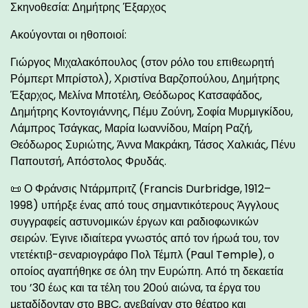
Σκηνοθεσία: Δημήτρης Έξαρχος
Ακούγονται οι ηθοποιοί:
Γιώργος Μιχαλακόπουλος (στον ρόλο του επιθεωρητή
Ρόμπερτ Μπρίστολ), Χριστίνα Βαρζοπούλου, Δημήτρης
Έξαρχος, Μελίνα Μποτέλη, Θεόδωρος Κατσαφάδος,
Δημήτρης Κοντογιάννης, Πέμυ Ζούνη, Σοφία Μυρμιγκίδου,
Λάμπρος Τσάγκας, Μαρία Ιωαννίδου, Μαίρη Ραζή,
Θεόδωρος Συριώτης, Άννα Μακράκη, Τάσος Χαλκιάς, Πένυ
Παπουτσή, Απόστολος Φρυδάς.
📜 Ο Φράνσις Ντάρμπριτζ (Francis Durbridge, 1912–
1998) υπήρξε ένας από τους σημαντικότερους Άγγλους
συγγραφείς αστυνομικών έργων και ραδιοφωνικών
σειρών. Έγινε ιδιαίτερα γνωστός από τον ήρωά του, τον
ντετέκτιβ-σεναριογράφο Πολ Τέμπλ (Paul Temple), ο
οποίος αγαπήθηκε σε όλη την Ευρώπη. Από τη δεκαετία
του ’30 έως και τα τέλη του 20ού αιώνα, τα έργα του
μεταδίδονταν στο BBC, ανεβαίναν στο θέατρο και