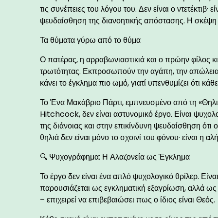
τις συνέπειες του λόγου του. Δεν είναι ο ντετέκτιβ· 
ψευδαίσθηση της διανοητικής απόστασης. Η σκέψη 
Τα θύματα γύρω από το θύμα
Ο πατέρας, η αρραβωνιαστικιά και ο πρώην φίλος κ
τρωτότητας. Εκπροσωπούν την αγάπη, την απώλεια
κάνει το έγκλημα πιο ωμό, γιατί υπενθυμίζει ότι κά
Το Ένα Μακάβριο Πάρτι, εμπνευσμένο από τη «Θηλιά
Hitchcock, δεν είναι αστυνομικό έργο. Είναι ψυχο
της διάνοιας και στην επικίνδυνη ψευδαίσθηση ότι
θηλιά δεν είναι μόνο το σχοινί του φόνου· είναι η α
🔍 Ψυχογράφημα: Η Αλαζονεία ως Έγκλημα
Το έργο δεν είναι ένα απλό ψυχολογικό θρίλερ. Είν
παρουσιάζεται ως εγκληματική εξαγρίωση, αλλά ως
– επιχειρεί να επιβεβαιώσει πως ο ίδιος είναι Θεός.