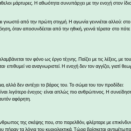
θελοι μάρτυρες. Η αθωότητα συνυπάρχει με την ενοχή στον ίδι
.
αι γνωστό από την πρώτη στιγμή. Η αγωνία γεννιέται αλλού: στο
νόηση, όταν αποσυνδέεται από την ηθική, γεννά τέρατα· στο πότε
αμβάνεται τον φόνο ως έργο τέχνης. Παίζει με τις λέξεις, με το
· επιθυμεί να αναγνωριστεί. Η ενοχή δεν τον αγγίζει, γιατί θεω
α, αλλά δεν αντέχει το βάρος του. Το σώμα του τον προδίδει:
ίναι λιγότερο ένοχος· είναι απλώς πιο ανθρώπινος. Η συνείδησ
 αυτόν αφόρητη.
 άνθρωπος της σκέψης που, στο παρελθόν, φλέρταρε με επικίνδυ
του πήραν τα λόγια του κυριολεκτικά. Τώρα βρίσκεται αντιμέτωπο