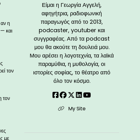
ο
Είμαι η Γεωργία Αγγελή,
αφηγήτρια, ραδιοφωνική
παραγωγός από το 2013,
 αν η
podcaster, youtuber και
 — και
συγγραφέας. Από τα podcast
μου θα ακούτε τη δουλειά μου.
Μου αρέσει η λογοτεχνία, τα λαϊκά
υς
παραμύθια, η μυθολογία, οι
ρεί τον
ιστορίες σοφίας, το θέατρο από
όλο τον κόσμο.
η τον
My Site
νες
ς με