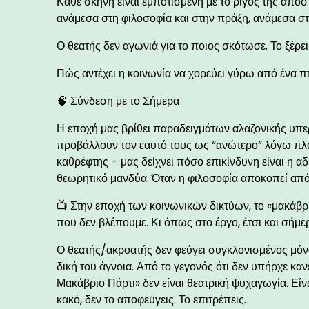
Κάθε σκηνή είναι εμποτισμένη με το ρίγος της από
ανάμεσα στη φιλοσοφία και στην πράξη, ανάμεσα σ
Ο θεατής δεν αγωνιά για το ποιος σκότωσε. Το ξέρε
Πώς αντέχει η κοινωνία να χορεύει γύρω από ένα πτ
🧠 Σύνδεση με το Σήμερα
Η εποχή μας βρίθει παραδειγμάτων αλαζονικής υπε
προβάλλουν τον εαυτό τους ως “ανώτερο” λόγω πλού
καθρέφτης – μας δείχνει πόσο επικίνδυνη είναι η α
θεωρητικό μανδύα. Όταν η φιλοσοφία αποκοπεί από τ
📺 Στην εποχή των κοινωνικών δικτύων, το «μακάβρι
που δεν βλέπουμε. Κι όπως στο έργο, έτσι και σήμερ
Ο θεατής/ακροατής δεν φεύγει συγκλονισμένος μόνο
δική του άγνοια. Από το γεγονός ότι δεν υπήρχε καν
Μακάβριο Πάρτι» δεν είναι θεατρική ψυχαγωγία. Είν
κακό, δεν το αποφεύγεις. Το επιτρέπεις.