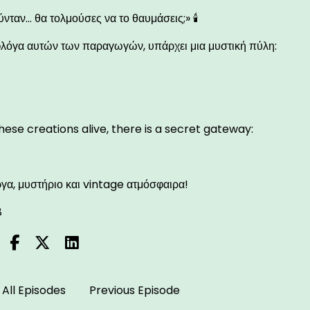
ύνταν… θα τολμούσες να το θαυμάσεις;» 🕯️
φλόγα αυτών των παραγωγών, υπάρχει μια μυστική πύλη:
t
hese creations alive, there is a secret gateway:
t
ργα, μυστήριο και vintage ατμόσφαιρα!
8
All Episodes
Previous Episode