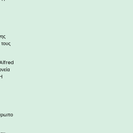
νης
 τους
 Alfred
ονεία
 Η
νθρωπο