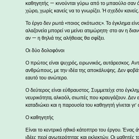
καθηγητής — κινούνται γύρω από το μπαούλο σαν ά
χώρο, χωρίς κανείς να το γνωρίζει. Ή σχεδόν κανείς
Το έργο δεν ρωτά «ποιος σκότωσε;». Το έγκλημα είν
αλαζονεία μπορεί να μείνει ατιμώρητη· στο αν η δια
αν — η θηλιά της αλήθειας θα σφίξει.
Οι δύο δολοφόνοι
Ο πρώτος είναι ψυχρός, ειρωνικός, αυτάρεσκος. Αντιλ
ανθρώπους, με την ιδέα της αποκάλυψης. Δεν φοβάται
εαυτό του ανώτερο.
Ο δεύτερος είναι εύθραυστος. Συμμετείχε στο έγκλημ
νευρικότητα, αλκοόλ, σιωπές που κραυγάζουν. Δεν ε
καταδιώκει και η παρουσία του καθηγητή γίνεται γι’
Ο καθηγητής
Είναι το κεντρικό ηθικό κάτοπτρο του έργου. Ένας
ιδέες περί ανωτερότητας και εκλεκτών. Οι μαθητές 