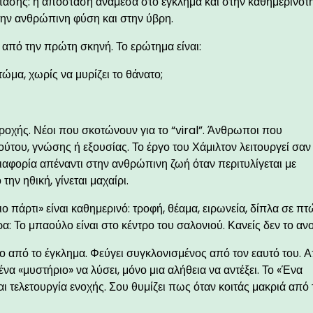
στασης: η απόσταση ανάμεσα στο έγκλημα και στην καθημερινότη
την ανθρώπινη φύση και στην ύβρη.
ι από την πρώτη σκηνή. Το ερώτημα είναι:
ώμα, χωρίς να μυρίζει το θάνατο;
ροχής. Νέοι που σκοτώνουν για το “viral”. Άνθρωποι που
του, γνώσης ή εξουσίας. Το έργο του Χάμιλτον λειτουργεί σαν
διαφορία απέναντι στην ανθρώπινη ζωή όταν περιτυλίγεται με
ην ηθική, γίνεται μαχαίρι.
ο πάρτι» είναι καθημερινό: τροφή, θέαμα, ειρωνεία, δίπλα σε π
α: Το μπαούλο είναι στο κέντρο του σαλονιού. Κανείς δεν το ανοί
 από το έγκλημα. Φεύγει συγκλονισμένος από τον εαυτό του. Α
ένα «μυστήριο» να λύσει, μόνο μια αλήθεια να αντέξει. Το «Ένα
αι τελετουργία ενοχής. Σου θυμίζει πως όταν κοιτάς μακριά από 