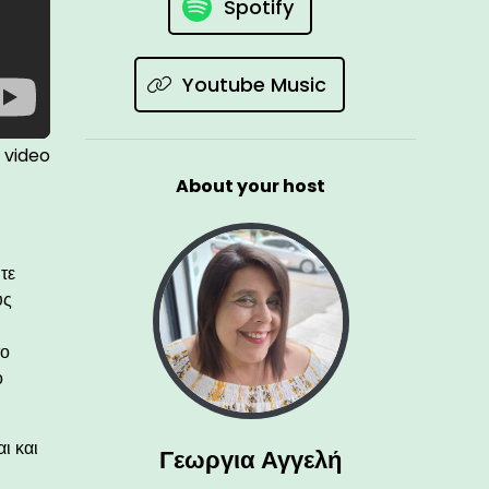
Spotify
Youtube Music
 video
About your host
τε
ύς
το
ο
ι και
Γεωργια Αγγελή