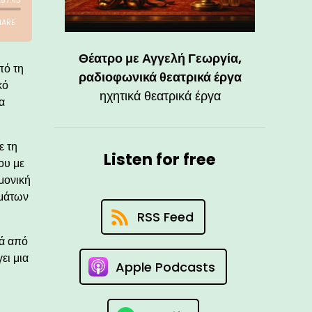
Θέατρο με Αγγελή Γεωργία,
πό τη
ραδιοφωνικά θεατρικά έργα
κό
ηχητικά θεατρικά έργα
α
ε τη
Listen for free
ου με
ημονική
ημάτων
RSS Feed
λά από
ει μια
Apple Podcasts