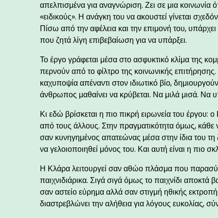
απελπισμένα για αναγνώριση. Ζει σε μια κοινωνία ό
«ειδικούς». Η ανάγκη του να ακουστεί γίνεται σχεδό
Πίσω από την αφέλεια και την επιμονή του, υπάρχε
που ζητά λίγη επιβεβαίωση για να υπάρξει.
Το έργο γράφεται μέσα στο ασφυκτικό κλίμα της κο
περνούν από το φίλτρο της κοινωνικής επιτήρησης. 
καχυποψία απέναντι στον ιδιωτικό βίο, δημιουργού
άνθρωπος μαθαίνει να κρύβεται. Να μιλά μισά. Να υ
Κι εδώ βρίσκεται η πιο πικρή ειρωνεία του έργου: ο
από τους άλλους. Στην πραγματικότητα όμως, κάθε ν
σαν κυνηγημένος απατεώνας μέσα στην ίδια του τη ζ
να γελοιοποιηθεί μόνος του. Και αυτή είναι η πιο σκ
Η Κλάρα λειτουργεί σαν αθώο πλάσμα που παρασύρε
παιχνιδιάρικα. Σιγά σιγά όμως το παιχνίδι αποκτά
σαν αστείο εύρημα αλλά σαν στιγμή ηθικής εκτροπ
διαστρεβλώνει την αλήθεια για λόγους ευκολίας, σύ