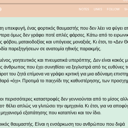
τη υπεκφυγή, ένας φορτικός θαυμαστής που δεν λέει να φύγει α
τερα όμως δεν γράφει ποτέ απλές φάρσες. Κάτω από το ειρωνι
φόβου, ματαιοδοξίας και υπόγειας μοναξιάς. Κι έτσι, το «Δεν Θ
ωδία παρεξηγήσεων σε ανατομία ηθικής παρακμής.
νος, γοητευτικός και πνευματικά υπερόπτης. Δεν είναι κακός μ
νας άνθρωπος που έχει συνηθίσει να ξεγλιστρά από τις ευθύνες τ
άροτ του ζητά επίμονα να γράψει κριτική για μια αδύναμη επιστ
καθαρό «όχι». Προτιμά το παιχνίδι της καθυστέρησης, των προσχ
: οι περισσότερες καταστροφές δεν γεννιούνται από το μίσος αλ
οτ· θέλει απλώς να γλιτώσει την αμηχανία. Κι έτσι, για να αποφύγ
μηχανισμό εξαπάτησης που καταπίνει και τον ίδιο.
αφικός θαυμαστής. Είναι η ενσάρκωση του ανθρώπου που διψά