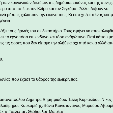
ή των κοινωνικών δικτύων, της δημόσιας εικόνας και της συνεχ
ρο από ποτέ με τον Κλίμα και τον Σιγκάροτ. Άλλοι διψούν να
ινά μήπως χαλάσουν την εικόνα τους. Κι έτσι χτίζεται ένας κόσ
ένεια.
βάζει τους ήρωές του σε δικαστήριο. Τους αφήνει να αποκαλυφθ
άνει το έργο τόσο επικίνδυνο και τόσο ανθρώπινο. Γιατί κάπου μ
νες τις φορές που δεν είπαμε την αλήθεια όχι από κακία αλλά απ
υ.
ωνίας που έχασε το θάρρος της ειλικρίνειας.
 Γαϊτανοπούλου Δήμητρα Δημητριάδου, ΄Ελλη Κυριακίδου, Νίκος
 Βλαδίμηρος Καυκαρίδης, Βάνια Κωνσταντίνου, Μαρούσα Αβραμ
 Τάκης Τσελέπας, Θεόδουλος Μωρέας