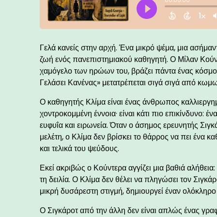
Γελά κανείς στην αρχή. Ένα μικρό ψέμα, μια ασήμαν
ζωή ενός πανεπιστημιακού καθηγητή. Ο Μίλαν Κούν
χαμόγελο των ηρώων του, βράζει πάντα ένας κόσμος 
Γελάσει Κανένας» μετατρέπεται σιγά σιγά από κωμ
Ο καθηγητής Κλίμα είναι ένας άνθρωπος καλλιεργημέ
χοντροκομμένη έννοια· είναι κάτι πιο επικίνδυνο: έ
ευφυΐα και ειρωνεία. Όταν ο άσημος ερευνητής Σιγκ
μελέτη, ο Κλίμα δεν βρίσκει το θάρρος να πει ένα 
και τελικά του ψεύδους.
Εκεί ακριβώς ο Κούντερα αγγίζει μια βαθιά αλήθεια
τη δειλία. Ο Κλίμα δεν θέλει να πληγώσει τον Σιγκάρ
μικρή δυσάρεστη στιγμή, δημιουργεί έναν ολόκληρο 
Ο Σιγκάροτ από την άλλη δεν είναι απλώς ένας γρ