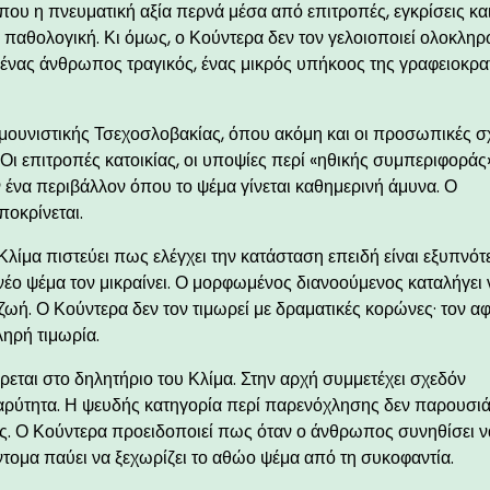
που η πνευματική αξία περνά μέσα από επιτροπές, εγκρίσεις κα
ν παθολογική. Κι όμως, ο Κούντερα δεν τον γελοιοποιεί ολοκληρ
ι ένας άνθρωπος τραγικός, ένας μικρός υπήκοος της γραφειοκρα
μμουνιστικής Τσεχοσλοβακίας, όπου ακόμη και οι προσωπικές σ
Οι επιτροπές κατοικίας, οι υποψίες περί «ηθικής συμπεριφοράς»
ν ένα περιβάλλον όπου το ψέμα γίνεται καθημερινή άμυνα. Ο
ποκρίνεται.
 Κλίμα πιστεύει πως ελέγχει την κατάσταση επειδή είναι εξυπνό
έο ψέμα τον μικραίνει. Ο μορφωμένος διανοούμενος καταλήγει ν
ωή. Ο Κούντερα δεν τον τιμωρεί με δραματικές κορώνες· τον αφ
ληρή τιμωρία.
ται στο δηλητήριο του Κλίμα. Στην αρχή συμμετέχει σχεδόν
 βαρύτητα. Η ψευδής κατηγορία περί παρενόχλησης δεν παρουσιά
ής. Ο Κούντερα προειδοποιεί πως όταν ο άνθρωπος συνηθίσει ν
ντομα παύει να ξεχωρίζει το αθώο ψέμα από τη συκοφαντία.