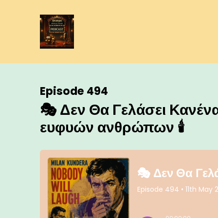
Episode 494
🎭 Δεν Θα Γελάσει Κανένα
ευφυών ανθρώπων 🕯️