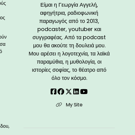
ούς
Είμαι η Γεωργία Αγγελή,
αφηγήτρια, ραδιοφωνική
μος
παραγωγός από το 2013,
podcaster, youtuber και
ούν
συγγραφέας. Από τα podcast
έσα
μου θα ακούτε τη δουλειά μου.
ό
Μου αρέσει η λογοτεχνία, τα λαϊκά
παραμύθια, η μυθολογία, οι
ιστορίες σοφίας, το θέατρο από
όλο τον κόσμο.
My Site
ίδου,