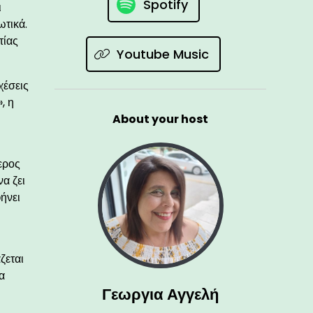
Spotify
ι
ωτικά.
τίας
Youtube Music
χέσεις
, η
About your host
τερος
α ζει
ήνει
ζεται
α
Γεωργια Αγγελή