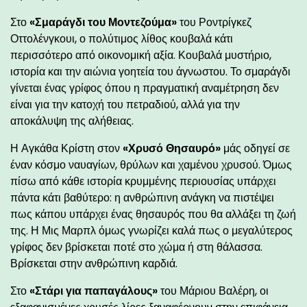
Στο
«Σμαράγδι του Μοντεζούμα»
του Ροντρίγκεζ
Οττολένγκουι, ο πολύτιμος λίθος κουβαλά κάτι
περισσότερο από οικονομική αξία. Κουβαλά μυστήριο,
ιστορία και την αιώνια γοητεία του άγνωστου. Το σμαράγδι
γίνεται ένας γρίφος όπου η πραγματική αναμέτρηση δεν
είναι για την κατοχή του πετραδιού, αλλά για την
αποκάλυψη της αλήθειας.
Η Αγκάθα Κρίστη στον
«Χρυσό Θησαυρό»
μάς οδηγεί σε
έναν κόσμο ναυαγίων, θρύλων και χαμένου χρυσού. Όμως
πίσω από κάθε ιστορία κρυμμένης περιουσίας υπάρχει
πάντα κάτι βαθύτερο: η ανθρώπινη ανάγκη να πιστέψει
πως κάπου υπάρχει ένας θησαυρός που θα αλλάξει τη ζωή
της. Η Μις Μαρπλ όμως γνωρίζει καλά πως ο μεγαλύτερος
γρίφος δεν βρίσκεται ποτέ στο χώμα ή στη θάλασσα.
Βρίσκεται στην ανθρώπινη καρδιά.
Στο
«Στάρι για παπαγάλους»
του Μάριου Βαλέρη, οι