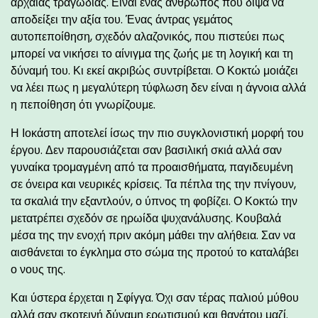
αρχαίας τραγωδίας. Είναι ένας άνθρωπος που διψά να
αποδείξει την αξία του. Ένας άντρας γεμάτος
αυτοπεποίθηση, σχεδόν αλαζονικός, που πιστεύει πως
μπορεί να νικήσει το αίνιγμα της ζωής με τη λογική και τη
δύναμή του. Κι εκεί ακριβώς συντρίβεται. Ο Κοκτώ μοιάζει
να λέει πως η μεγαλύτερη τύφλωση δεν είναι η άγνοια αλλά
η πεποίθηση ότι γνωρίζουμε.
Η Ιοκάστη αποτελεί ίσως την πιο συγκλονιστική μορφή του
έργου. Δεν παρουσιάζεται σαν βασιλική σκιά αλλά σαν
γυναίκα τρομαγμένη από τα προαισθήματα, παγιδευμένη
σε όνειρα και νευρικές κρίσεις. Τα πέπλα της την πνίγουν,
τα σκαλιά την εξαντλούν, ο ύπνος τη φοβίζει. Ο Κοκτώ την
μετατρέπει σχεδόν σε ηρωίδα ψυχανάλυσης. Κουβαλά
μέσα της την ενοχή πριν ακόμη μάθει την αλήθεια. Σαν να
αισθάνεται το έγκλημα στο σώμα της προτού το καταλάβει
ο νους της.
Και ύστερα έρχεται η Σφίγγα. Όχι σαν τέρας παλιού μύθου
αλλά σαν σκοτεινή δύναμη ερωτισμού και θανάτου μαζί.