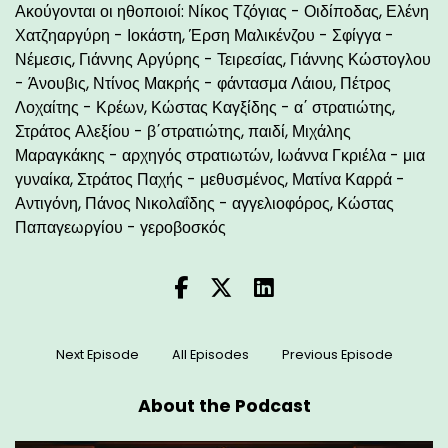
Ακούγονται οι ηθοποιοί: Νίκος Τζόγιας - Οιδίποδας, Ελένη
Χατζηαργύρη - Ιοκάστη, Έρση Μαλικένζου - Σφίγγα -
Νέμεσις, Γιάννης Αργύρης - Τειρεσίας, Γιάννης Κώστογλου
- Άνουβις, Ντίνος Μακρής - φάντασμα Λάιου, Πέτρος
Λοχαίτης - Κρέων, Κώστας Καγξίδης - α΄ στρατιώτης,
Στράτος Αλεξίου - β΄στρατιώτης, παιδί, Μιχάλης
Μαραγκάκης - αρχηγός στρατιωτών, Ιωάννα Γκριέλα - μια
γυναίκα, Στράτος Παχής - μεθυσμένος, Ματίνα Καρρά -
Αντιγόνη, Πάνος Νικολαΐδης - αγγελιοφόρος, Κώστας
Παπαγεωργίου - γεροβοσκός
Next Episode
All Episodes
Previous Episode
About the Podcast