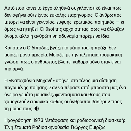
Αυτό που κάνει το έργο αληθινά συγκλονιστικό είναι πως
δεν αφήνει ούτε ίχνος εύκολης παρηγοριάς. Ο άνθρωπος
μπορεί να είναι γενναίος, ευφυής, ερωτικός, ποιητικός — κι
όμως να ηττηθεί. Οι θεοί της αρχαιότητας ίσως να άλλαξαν
όνομα, αλλά η ανθρώπινη αδυναμία παρέμεινε ίδια.
Και όταν ο Οιδίποδας βγάζει τα μάτια του, η πράξη δεν
μοιάζει μόνο τιμωρία. Μοιάζει με την τελευταία τρομακτική
γνώση: πως ο άνθρωπος βλέπει καθαρά μόνο όταν είναι
πια αργά.
Η «Καταχθόνια Μηχανή» αφήνει στο τέλος μια αίσθηση
παγωμένης ποίησης. Σαν να πέρασε από μπροστά μας ένα
όνειρο γεμάτο μουσικές, φαντάσματα και θεούς που
χαμογελούν ειρωνικά καθώς οι άνθρωποι βαδίζουν προς
τη μοίρα τους. 🌒
Ηχογράφηση: 1973 Μετάφραση και ραδιοφωνική διασκευή:
Ένη Σταματά Ραδιοσκηνοθεσία: Γιώργος Εμιρζάς