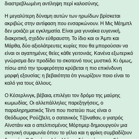
διαστρεβλωμένη αντίληψη περί καλοσύνης.
Η μεγαλύτερη δύναμη αυτών των ηρωίδων βρίσκεται
ακριβώς στην αντίφαση που ενσαρκώνουν. Η Μις Μέημπλ
δεν μοιάζει με εγκληματία. Είναι μια γυναίκα ευγενική,
διακριτική, σχεδόν εύθραυστη. Το ίδιο και οι Άμπι και
Μάρθα, δύο αξιολάτρευτες κυρίες που θα μπορούσαν να
είναι οι αγαπημένες θείες κάθε γειτονιάς. Κανένα εξωτερικό
γνώρισμα δεν προδίδει το σκοτεινό τους μυστικό. Κι όμως,
πίσω από την τρυφερότητα κρύβεται η πιο επικίνδυνη
μορφή εξουσίας: η βεβαιότητα ότι γνωρίζουν ποιο είναι το
καλό για τους άλλους.
Ο Κέσερλινγκ, βέβαια, επιλέγει τον δρόμο της μαύρης
κωμωδίας. Οι αλλεπάλληλες παρεξηγήσεις, ο
παραληρηματικός Τέντι που πιστεύει πως είναι ο
Θεόδωρος Ρούζβελτ, ο σατανικός Τζόναθαν, ο γιατρός
Αϊνστάιν και ο απελπισμένος Μόρτιμερ δημιουργούν μια
σκηνική συμφωνία όπου το γέλιο και η φρίκη συμβαδίζουν