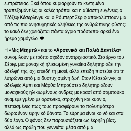
ευπρέπειας. Εκεί όπου κυριαρχούν τα κεντημένα
τραπεζομάντιλα, οι καλές τρόποι και η αβίαστη ευγένεια, ο
Τζόζεφ Κέσερλινγκ και ο Ρόμπερτ Σέριφ αποκαλύπτουν μια
από τις πιο ανησυχητικές αλήθειες της ανθρώπινης φύσης:
το κακό δεν χρειάζεται πάντα άγριο πρόσωπο· αρκεί ένα
ήρεμο χαμόγελο. 🖤
Η
«Μις Μέημπλ»
και το
«Αρσενικό και Παλιά Δαντέλα»
συνομιλούν με τρόπο σχεδόν ανατριχιαστικό. Στο έργο του
Σέριφ, μια μοναχική ηλικιωμένη γυναίκα δηλητηριάζει την
αδελφή της, όχι επειδή τη μισεί, αλλά επειδή πιστεύει ότι τη
λυτρώνει από μια δυστυχισμένη ζωή. Στον Κέσερλινγκ, οι
αδελφές Άμπι και Μάρθα Μπρούστερ δηλητηριάζουν
μοναχικούς ηλικιωμένους άνδρες με κρασί από σαμπούκο
αναμεμειγμένο με αρσενικό, στρυχνίνη και κυάνιο,
πεπεισμένες πως τους προσφέρουν το πολυτιμότερο
δώρο: έναν ειρηνικό θάνατο. Το εύρημα είναι κοινό και στα
δύο έργα. Ο φόνος δεν παρουσιάζεται ως έκρηξη βίας,
αλλά ως πράξη που γεννιέται μέσα από μια