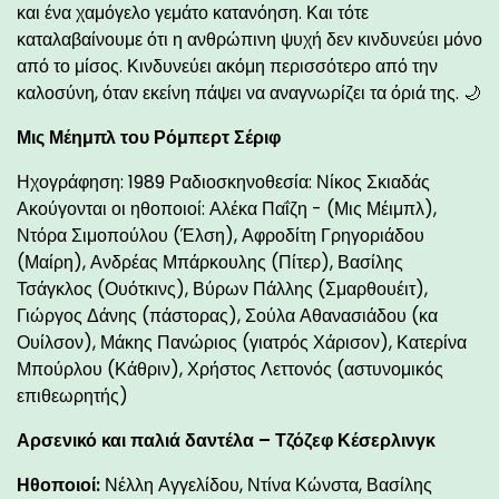
και ένα χαμόγελο γεμάτο κατανόηση. Και τότε
καταλαβαίνουμε ότι η ανθρώπινη ψυχή δεν κινδυνεύει μόνο
από το μίσος. Κινδυνεύει ακόμη περισσότερο από την
καλοσύνη, όταν εκείνη πάψει να αναγνωρίζει τα όριά της. 🌙
Μις Μέημπλ του Ρόμπερτ Σέριφ
Ηχογράφηση: 1989 Ραδιοσκηνοθεσία: Νίκος Σκιαδάς
Ακούγονται οι ηθοποιοί: Αλέκα Παΐζη - (Μις Μέιμπλ),
Ντόρα Σιμοπούλου (Έλση), Αφροδίτη Γρηγοριάδου
(Μαίρη), Ανδρέας Μπάρκουλης (Πίτερ), Βασίλης
Τσάγκλος (Ουότκινς), Βύρων Πάλλης (Σμαρθουέιτ),
Γιώργος Δάνης (πάστορας), Σούλα Αθανασιάδου (κα
Ουίλσον), Μάκης Πανώριος (γιατρός Χάρισον), Κατερίνα
Μπούρλου (Κάθριν), Χρήστος Λεττονός (αστυνομικός
επιθεωρητής)
Αρσενικό και παλιά δαντέλα – Τζόζεφ Κέσερλινγκ
Ηθοποιοί:
Νέλλη Αγγελίδου, Ντίνα Κώνστα, Βασίλης