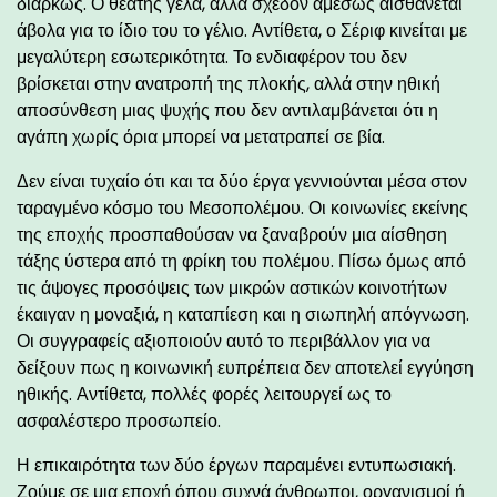
διαρκώς. Ο θεατής γελά, αλλά σχεδόν αμέσως αισθάνεται
άβολα για το ίδιο του το γέλιο. Αντίθετα, ο Σέριφ κινείται με
μεγαλύτερη εσωτερικότητα. Το ενδιαφέρον του δεν
βρίσκεται στην ανατροπή της πλοκής, αλλά στην ηθική
αποσύνθεση μιας ψυχής που δεν αντιλαμβάνεται ότι η
αγάπη χωρίς όρια μπορεί να μετατραπεί σε βία.
Δεν είναι τυχαίο ότι και τα δύο έργα γεννιούνται μέσα στον
ταραγμένο κόσμο του Μεσοπολέμου. Οι κοινωνίες εκείνης
της εποχής προσπαθούσαν να ξαναβρούν μια αίσθηση
τάξης ύστερα από τη φρίκη του πολέμου. Πίσω όμως από
τις άψογες προσόψεις των μικρών αστικών κοινοτήτων
έκαιγαν η μοναξιά, η καταπίεση και η σιωπηλή απόγνωση.
Οι συγγραφείς αξιοποιούν αυτό το περιβάλλον για να
δείξουν πως η κοινωνική ευπρέπεια δεν αποτελεί εγγύηση
ηθικής. Αντίθετα, πολλές φορές λειτουργεί ως το
ασφαλέστερο προσωπείο.
Η επικαιρότητα των δύο έργων παραμένει εντυπωσιακή.
Ζούμε σε μια εποχή όπου συχνά άνθρωποι, οργανισμοί ή