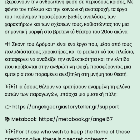
εξερευνούν την ανθρώπινη φύση σε περιόδους κρίσης. Με
φόντο τον πόλεμο και την κοινωνική αναταραχή, τα έργα
του Γκούντμαν προσφέρουν βαθιές αναλύσεις των
χαρακτήρων και των σχέσεων τους, καθιστώντας τον μια
σημαντική μορφή στο βρετανικό θέατρο του 20ου αιώνα.
«Η Σκόνη του Δρόμου» είναι ένα έργο που, μέσα από τους
πολυδιάστατους χαρακτήρες και το ρεαλιστικό του πλαίσιο,
καταφέρνει να αναδείξει την ανθεκτικότητα και την ελπίδα
που κρύβονται στην ανθρώπινη ψυχή, προσφέροντας μια
εμπειρία που παραμένει ανεξίτηλη στη μνήμη του θεατή.
🇬🇷 Για όσους θέλουν να κρατήσουν αναμμένη τη φλόγα
αυτών των παραγωγών, υπάρχει μια μυστική πύλη:
👉
https://angeligeorgiastoryteller.gr/support
📚 Metabook:
https://metabook.gr/angel67
🇬🇧 For those who wish to keep the flame of these
creations alive, there is a secret gateway: