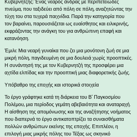
Κυβερνητζής: Ένας νεαρός άνδρας με περιπετειώδες
πνεύμα, που ταξιδεύει από πόλη σε πόλη, αναζητώντας την
τύχη του στα τυχερά παιχνίδια. Παρά την κατηγορία που
τον βαραίνει, παρουσιάζεται ως ευαίσθητος και ειλικρινής,
εκφράζοντας την ανάγκη του για ανθρώπινη επαφή και
κατανόηση.
Έμιλι: Μια νεαρή γυναίκα που ζει μια μονότονη ζωή σε μια
μικρή πόλη, παγιδευμένη σε μια δουλειά χωρίς προοπτικές.
Η συνάντησή της με τον Κυβερνητζή της προσφέρει μια
αχτίδα ελπίδας και την προοπτική μιας διαφορετικής ζωής.
Υπόβαθρο της εποχής και ιστορικά στοιχεία
Το έργο γράφτηκε κατά τη διάρκεια του Β' Παγκοσμίου
Πολέμου, μια περίοδος γεμάτη αβεβαιότητα και αναταραχή.
Η αίσθηση της απομόνωσης και της αναζήτησης νοήματος
που διαπερνά το έργο αντικατοπτρίζει τα συναισθήματα
πολλών ανθρώπων εκείνης της εποχής. Επιπλέον, η
επιλογή μιας μικρής πόλης του Τέξας ως σκηνικό