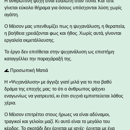
Η ανθρώπινη ψυχή είναι ευάλωτη όταν πονά. Και τότε
γίνεται εύκολο θήραμα για όσους υπόσχονται λύση χωρίς
αγάπη.
Ο Μέισον μας υπενθυμίζει πως η ψυχανάλυση, η θεραπεία,
η βοήθεια χρειάζονται φως και ήθος. Χωρίς αυτά, γίνονται
εργαλεία εκμετάλλευσης.
Το έργο δεν επιτίθεται στην ψυχανάλυση ως επιστήμη·
καταγγέλλει την παραχάραξή της.
🌊 Προσωπική Ματιά
Η «Ψυχανάλυση» με άγγιξε γιατί μιλά για το πιο βαθύ
δράμα της εποχής μας: το ότι ο άνθρωπος ψάχνει
εναγωνίως να γιατρευτεί, κι έτσι συχνά εμπιστεύεται λάθος
χέρια.
Ο Μέισον επιτρέπει στους ήρωες να είναι αδύναμοι,
τραγικοί και γελοίοι μαζί. Κι αυτό είναι το μεγάλο του
κέρδος. Το σκοτάδι δεν έρχεται με ιαχές· έρχεται με ένα