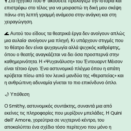
🎙️ Στο ηχητικό που θ’ ακούσετε προλογίζω την ιστορία και
επιστρέφω στο τέλος για να μοιραστώ τη δική μου σκέψη
πάνω στη λεπτή γραμμή ανάμεσα στην ανάγκη και στη
χειραγώγηση.
🌊 Αυτού του είδους τα θεατρικά έργα δεν ανοίγουν απλώς
μια αυλαία· ανοίγουν μια πληγή. Κι υπάρχουν στιγμές που
το θέατρο δεν είναι ψυχαγωγία αλλά ψυχικός καθρέφτης,
όπου ο θεατής αναγκάζεται να δει όσα προσπερνά στην
καθημερινότητα. Η «Ψυχανάλυση» του Έντουαρντ Μέισον
είναι τέτοιο έργο. Ένα αστυνομικό πλέγμα όπου η απάτη
κρύβεται πίσω από τον λευκό μανδύα της «θεραπείας» και
η ανθρώπινη αδυναμία γίνεται το πιο επικίνδυνο όπλο.
🌙 Υπόθεση
Ο Smithy, αστυνομικός συντάκτης, συναντά μια από
εκείνες τις πληροφορίες που μυρίζουν μπελάδες. Η Quini
dell’ Amore, χορεύτρια σε νυχτερινό κέντρο, του
αποκαλύπτει ένα σχέδιο τόσο περίτεχνο που μόνο η