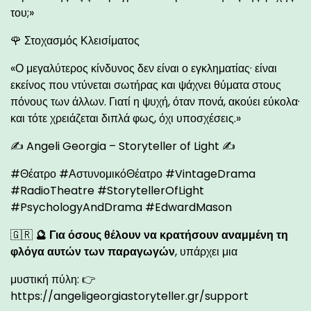
του;»
🌹 Στοχασμός Κλεισίματος
«Ο μεγαλύτερος κίνδυνος δεν είναι ο εγκληματίας· είναι
εκείνος που ντύνεται σωτήρας και ψάχνει θύματα στους
πόνους των άλλων. Γιατί η ψυχή, όταν πονά, ακούει εύκολα·
και τότε χρειάζεται διπλά φως, όχι υποσχέσεις.»
✍️ Angeli Georgia – Storyteller of Light ✍️
#Θέατρο #ΑστυνομικόΘέατρο #VintageDrama
#RadioTheatre #StorytellerOfLight
#PsychologyAndDrama #EdwardMason
🇬🇷
🔮 Για όσους θέλουν να κρατήσουν αναμμένη τη
φλόγα αυτών των παραγωγών
, υπάρχει μια
μυστική πύλη: 👉
https://angeligeorgiastoryteller.gr/support